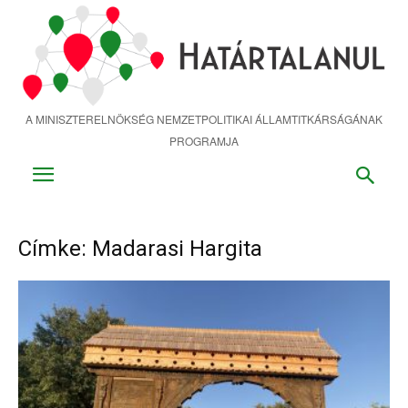
Ugrás
a
fő
tartalomra
A MINISZTERELNÖKSÉG NEMZETPOLITIKAI ÁLLAMTITKÁRSÁGÁNAK
PROGRAMJA
Címke: Madarasi Hargita