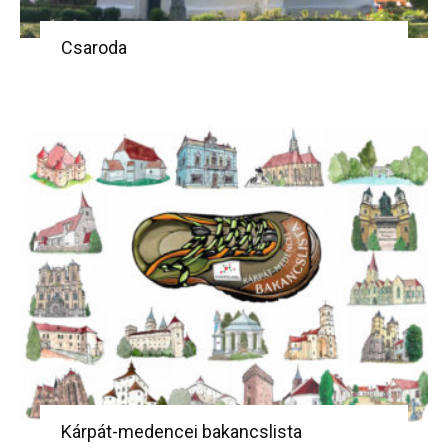
Csaroda
Kárpát-medencei bakancslista