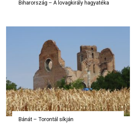
Biharország – A lovagkirály hagyatéka
Bánát – Torontál síkján