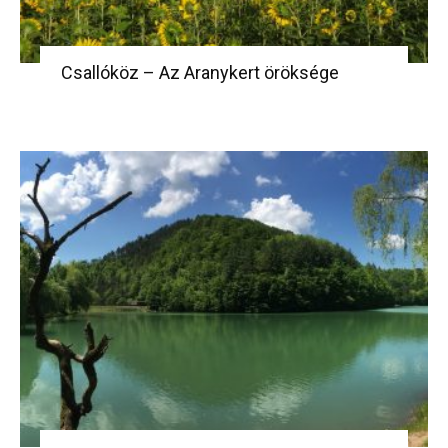
Csallóköz – Az Aranykert öröksége