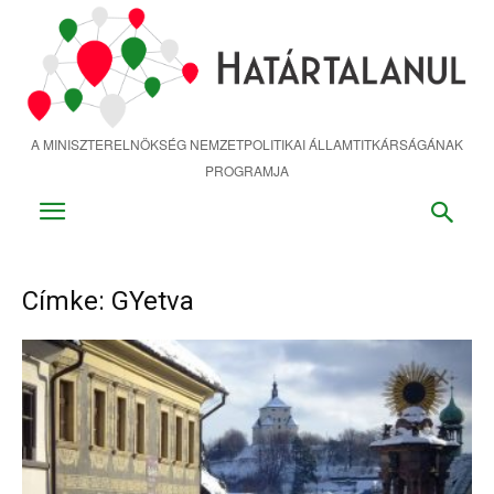
Ugrás
a
fő
tartalomra
A MINISZTERELNÖKSÉG NEMZETPOLITIKAI ÁLLAMTITKÁRSÁGÁNAK
PROGRAMJA
Címke: GYetva