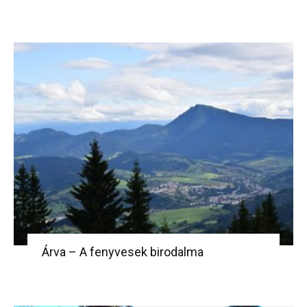
Árva – A fenyvesek birodalma