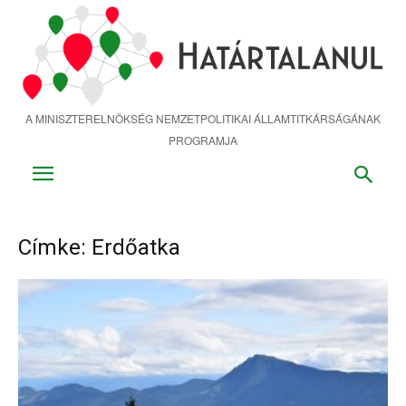
Ugrás
a
fő
tartalomra
A MINISZTERELNÖKSÉG NEMZETPOLITIKAI ÁLLAMTITKÁRSÁGÁNAK
PROGRAMJA
Címke: Erdőatka