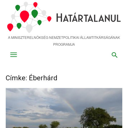
Ugrás
a
fő
tartalomra
A MINISZTERELNÖKSÉG NEMZETPOLITIKAI ÁLLAMTITKÁRSÁGÁNAK
PROGRAMJA
Címke: Éberhárd