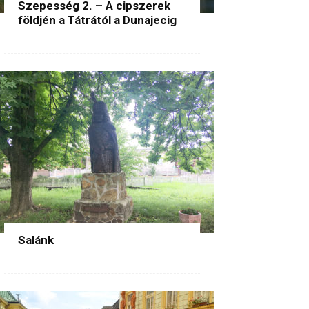
Szepesség 2. – A cipszerek
földjén a Tátrától a Dunajecig
Salánk