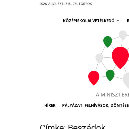
Ugrás
2026. AUGUSZTUS 6., CSÜTÖRTÖK
a
fő
KÖZÉPISKOLAI VETÉLKEDŐ
tartalomra
A MINISZTE
HÍREK
PÁLYÁZATI FELHÍVÁSOK, DÖNTÉSE
Címke: Beszádok